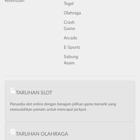
Ketentuan
Togel
Olahraga
Crash
Game
Arcade
E-Sports
Sabung
Ayam
TARUHAN SLOT
Penyedia slot online dengan beragam pilihan game menarik yang
memudahkan pemain untuk mencapai jackpot
TARUHAN OLAHRAGA