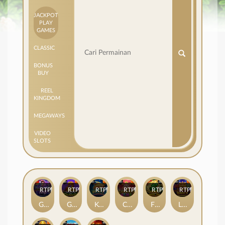
JACKPOT
PLAY
GAMES
CLASSIC
BONUS
BUY
REEL
KINGDOM
MEGAWAYS
VIDEO
SLOTS
RTP
86%
RTP
90%
RTP
84%
RTP
93%
RTP
89%
RTP
92%
Gameshow Party Jackpot Play
Gates of Dragon Jackpot Play
Koi Bonanza Jackpot Play
Caishen's Gems Jackpot Play
Fire Hot 20 Jackpot Play
Lions Dance Megaways Jackpot Play