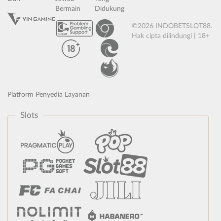
Bermain
Didukung
©2026 INDOBETSLOT88.
Hak cipta dilindungi | 18+
Platform Penyedia Layanan
Slots