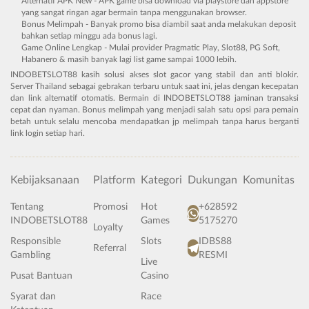
Alternatif APK New - APK game bisa download via playstore dan appstore
yang sangat ringan agar bermain tanpa menggunakan browser.
Bonus Melimpah - Banyak promo bisa diambil saat anda melakukan deposit
bahkan setiap minggu ada bonus lagi.
Game Online Lengkap - Mulai provider Pragmatic Play, Slot88, PG Soft,
Habanero & masih banyak lagi list game sampai 1000 lebih.
INDOBETSLOT88 kasih solusi akses slot gacor yang stabil dan anti blokir.
Server Thailand sebagai gebrakan terbaru untuk saat ini, jelas dengan kecepatan
dan link alternatif otomatis. Bermain di INDOBETSLOT88 jaminan transaksi
cepat dan nyaman. Bonus melimpah yang menjadi salah satu opsi para pemain
betah untuk selalu mencoba mendapatkan jp melimpah tanpa harus berganti
link login setiap hari.
Kebijaksanaan
Platform
Kategori
Dukungan
Komunitas
Tentang
Promosi
Hot
+628592
INDOBETSLOT88
Games
5175270
Loyalty
Responsible
Slots
IDBS88
Referral
Gambling
RESMI
Live
Pusat Bantuan
Casino
Syarat dan
Race