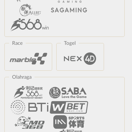
Race
Togel
Olahraga