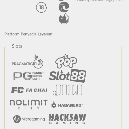
Platform Penyedia Layanan
Slots