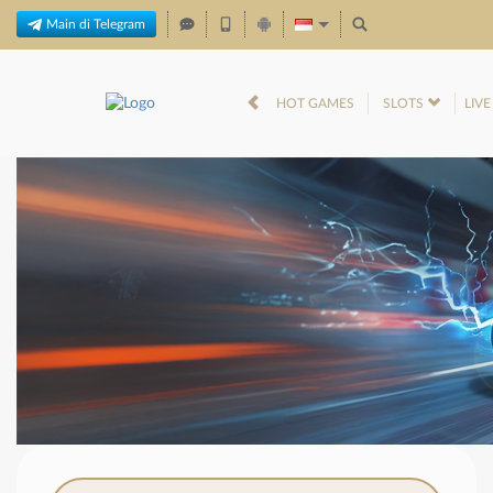
Main di Telegram
HOT GAMES
SLOTS
LIV