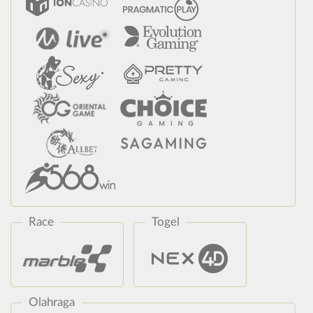
Race
Togel
Olahraga