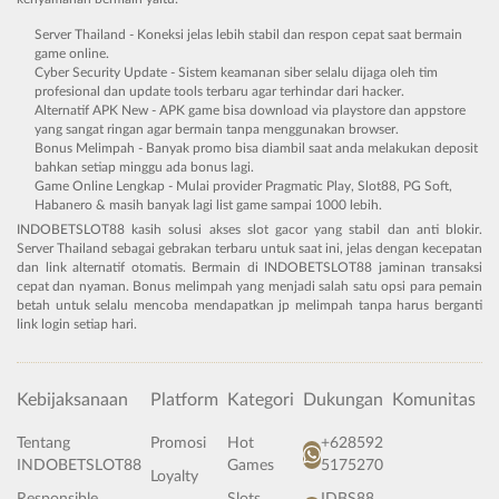
Server Thailand - Koneksi jelas lebih stabil dan respon cepat saat bermain
game online.
Cyber Security Update - Sistem keamanan siber selalu dijaga oleh tim
profesional dan update tools terbaru agar terhindar dari hacker.
Alternatif APK New - APK game bisa download via playstore dan appstore
yang sangat ringan agar bermain tanpa menggunakan browser.
Bonus Melimpah - Banyak promo bisa diambil saat anda melakukan deposit
bahkan setiap minggu ada bonus lagi.
Game Online Lengkap - Mulai provider Pragmatic Play, Slot88, PG Soft,
Habanero & masih banyak lagi list game sampai 1000 lebih.
INDOBETSLOT88 kasih solusi akses slot gacor yang stabil dan anti blokir.
Server Thailand sebagai gebrakan terbaru untuk saat ini, jelas dengan kecepatan
dan link alternatif otomatis. Bermain di INDOBETSLOT88 jaminan transaksi
cepat dan nyaman. Bonus melimpah yang menjadi salah satu opsi para pemain
betah untuk selalu mencoba mendapatkan jp melimpah tanpa harus berganti
link login setiap hari.
Kebijaksanaan
Platform
Kategori
Dukungan
Komunitas
Tentang
Promosi
Hot
+628592
INDOBETSLOT88
Games
5175270
Loyalty