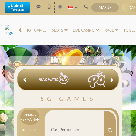
Main di
MASUK
DAF
Telegram
IDR
12,667,563,
HOT GAMES
SLOTS
LIVE CASINO
RACE
TOGE
5G GAMES
SEMUA
PERMAINAN
EXCLUSIVE