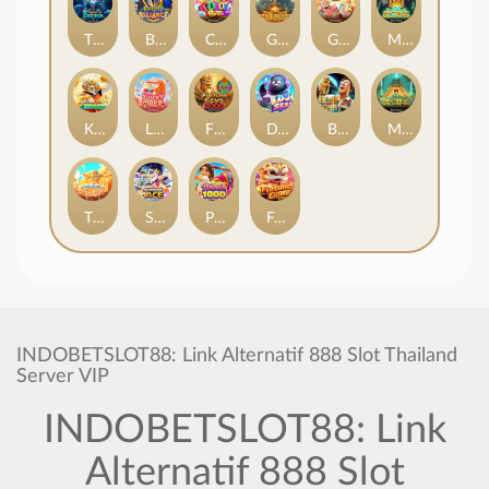
THRONE OF POSEIDON
BATTLE OF ALLIANCE
Color Bingo
GEMS MINER
GOD OF FORTUNE 2
MASTER OF GOLD MINER 2
KUNG FU LEOPARD
LUCKY TIGER
FORTUNE GEMS 2000
DJ SEAL
Book of Egypt
MASTER OF GOLD MINER
TREASURES OF EGYPT
SUPREME ACE
PINATA 1000
Fortune Lion
INDOBETSLOT88: Link Alternatif 888 Slot Thailand
Server VIP
INDOBETSLOT88: Link
Alternatif 888 Slot