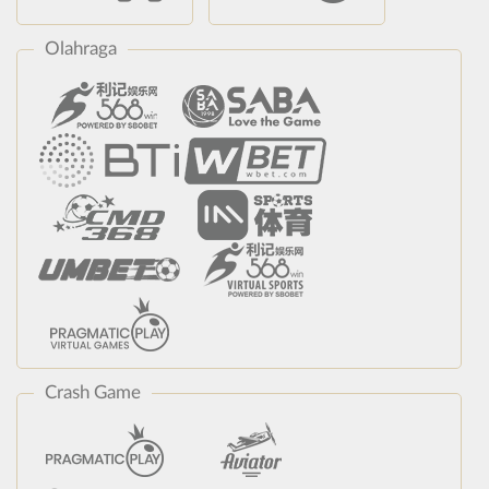
Olahraga
Crash Game