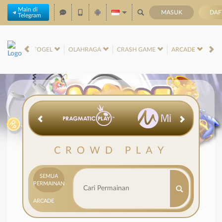
Main di
MASUK
DAF
Telegram
RACE
TOGEL
OLAHRAGA
CRASH GAME
ARCADE
E-
CROWD PLAY
SEMUA
PERMAINAN
ARCADE