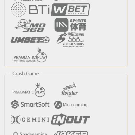
Crash Game