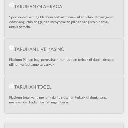
TARUHAN OLAHRAGA
Sportsbook Gaming Platform Terbaik menawarkan lebih banyak game,
odds yang lebih tinggi, dan menyediakan pilihan yang lebih banyak
untuk pemain.
TARUHAN LIVE KASINO
Platform Pilihan bagi perusahaan-perusahaan terbaik di dunia, dengan
pilihan variasi game terbanyak
TARUHAN TOGEL
Platform togel yang menarik dari perusahan terbaik di dunia yang
menawarkan hadiah kemenangan besar