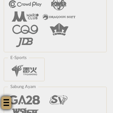
E-Sports
Sabung Ayam
Tap Me!