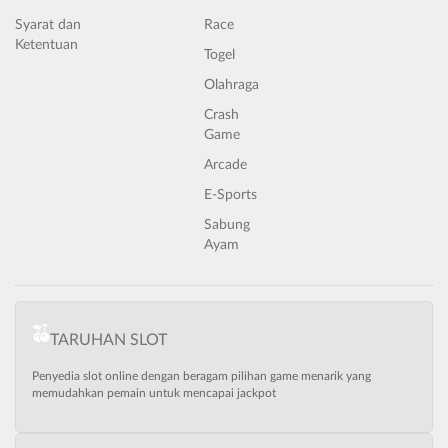
Syarat dan
Race
Ketentuan
Togel
Olahraga
Crash
Game
Arcade
E-Sports
Sabung
Ayam
TARUHAN SLOT
Penyedia slot online dengan beragam pilihan game menarik yang
memudahkan pemain untuk mencapai jackpot