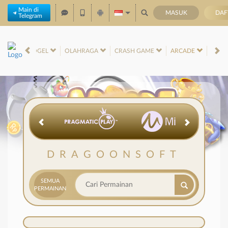
Main di
MASUK
DAF
Telegram
RACE
TOGEL
OLAHRAGA
CRASH GAME
ARCADE
E-SP
DRAGOONSOFT
SEMUA
PERMAINAN