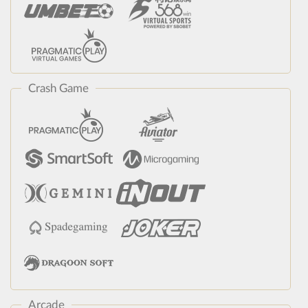
Crash Game
Arcade