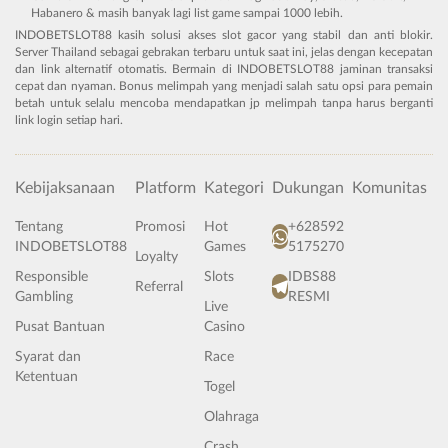
Habanero & masih banyak lagi list game sampai 1000 lebih.
INDOBETSLOT88 kasih solusi akses slot gacor yang stabil dan anti blokir.
Server Thailand sebagai gebrakan terbaru untuk saat ini, jelas dengan kecepatan
dan link alternatif otomatis. Bermain di INDOBETSLOT88 jaminan transaksi
cepat dan nyaman. Bonus melimpah yang menjadi salah satu opsi para pemain
betah untuk selalu mencoba mendapatkan jp melimpah tanpa harus berganti
link login setiap hari.
Kebijaksanaan
Platform
Kategori
Dukungan
Komunitas
Tentang
Promosi
Hot
+628592
INDOBETSLOT88
Games
5175270
Loyalty
Responsible
Slots
IDBS88
Referral
Gambling
RESMI
Live
Pusat Bantuan
Casino
Syarat dan
Race
Ketentuan
Togel
Olahraga
Crash