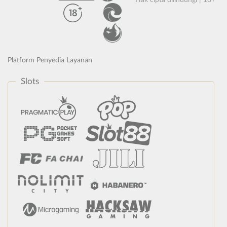
Platform Penyedia Layanan
Slots