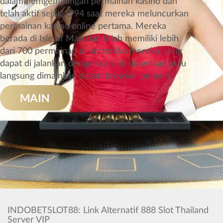
dalam pemgembangan permainan kasino dan
telah aktif sejak 1994 saat mereka meluncurkan
permainan kasino online pertama. Mereka
berada di Isle of Man dan telah memiliki lebih
dari 700 permainan di portofolio mereka, yang
dapat di jalankan dengan cara di download atau
langsung dimainkan dalam browser pemain.
MAIN
INDOBETSLOT88: Link Alternatif 888 Slot Thailand
Server VIP