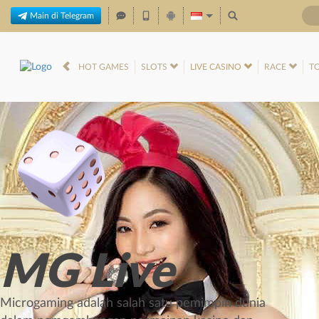
Main di Telegram
HOT GAMES
SLOTS
LIVE CASINO
RACE
T
MG Live
Microgaming adalah salah satu pemimpin dunia