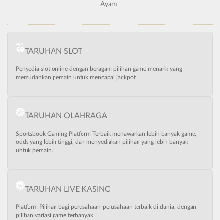
Ayam
TARUHAN SLOT
Penyedia slot online dengan beragam pilihan game menarik yang
memudahkan pemain untuk mencapai jackpot
TARUHAN OLAHRAGA
Sportsbook Gaming Platform Terbaik menawarkan lebih banyak game,
odds yang lebih tinggi, dan menyediakan pilihan yang lebih banyak
untuk pemain.
TARUHAN LIVE KASINO
Platform Pilihan bagi perusahaan-perusahaan terbaik di dunia, dengan
pilihan variasi game terbanyak