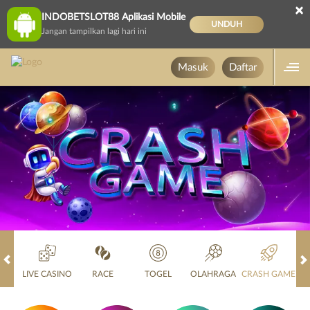
×
INDOBETSLOT88 Aplikasi Mobile
UNDUH
Jangan tampilkan lagi hari ini
Masuk
Daftar
S
LIVE CASINO
RACE
TOGEL
OLAHRAGA
CRASH GAME